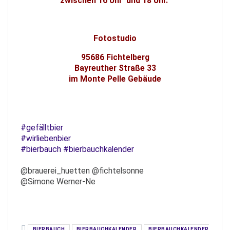
zwischen 16 Uhr und 18 Uhr.
Fotostudio
95686 Fichtelberg
Bayreuther Straße 33
im Monte Pelle Gebäude
#gefälltbier
#wirliebenbier
#bierbauch
#bierbauchkalender
@brauerei_huetten @fichtelsonne
@Simone Werner-Ne
BIERBAUCH
BIERBAUCHKALENDER
BIERBAUCHKALENDER