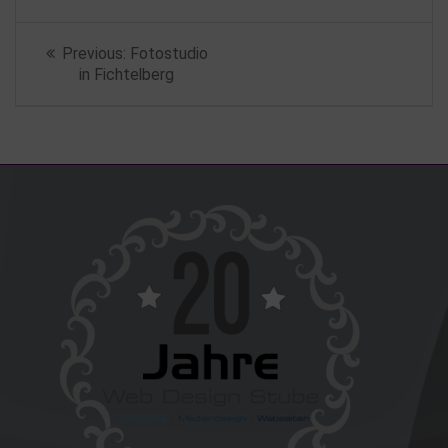
Beitragsnavigation
Previous
Previous:
Fotostudio
post:
in Fichtelberg