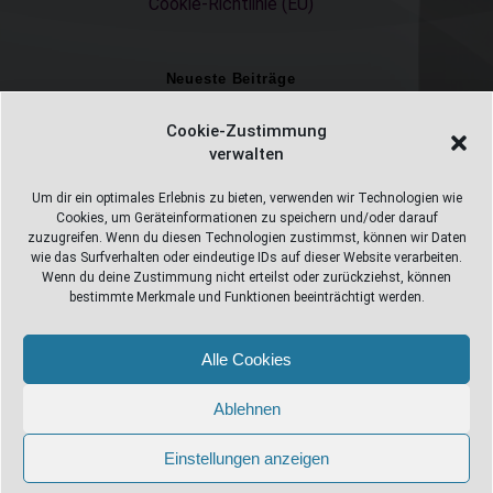
Cookie-Richtlinie (EU)
Neueste Beiträge
Einschulungsfotos 2026 – ein unvergesslicher Moment
Cookie-Zustimmung
verwalten
Fotostudio in Fichtelberg
Alles Pizza oder was ;-)
Um dir ein optimales Erlebnis zu bieten, verwenden wir Technologien wie
Cookies, um Geräteinformationen zu speichern und/oder darauf
Überweisungen
zuzugreifen. Wenn du diesen Technologien zustimmst, können wir Daten
wie das Surfverhalten oder eindeutige IDs auf dieser Website verarbeiten.
Weihnachtsfotoshooting 2026
Wenn du deine Zustimmung nicht erteilst oder zurückziehst, können
bestimmte Merkmale und Funktionen beeinträchtigt werden.
Alle Cookies
Web Design Stube 95686 Fichtelberg
Bayreuther Straße 10
Ablehnen
info@webdesign-stube.de
Einstellungen anzeigen