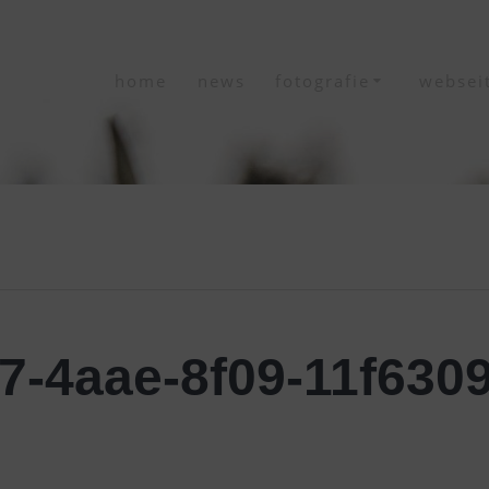
home
news
fotografie
websei
7-4aae-8f09-11f630