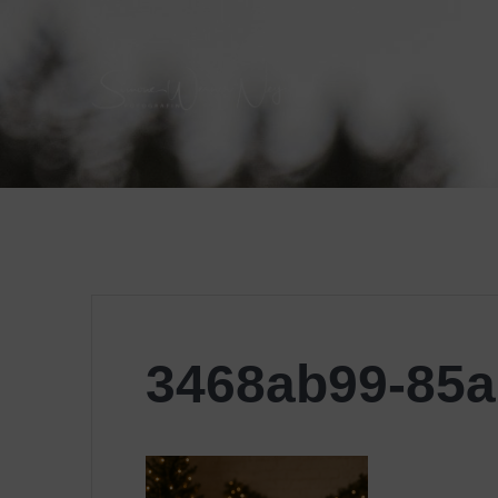
Skip
to
content
3468ab99-85a