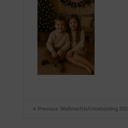
Beitragsnavigation
Previous
Previous:
Weihnachtsfotoshooting 20
post: