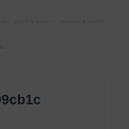
ten
grafik & print
kontakt & infos
99cb1c