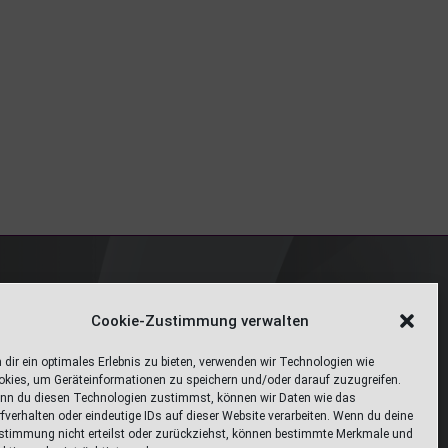
Cookie-Zustimmung verwalten
Web Design Stube 95686 Fichtelberg
dir ein optimales Erlebnis zu bieten, verwenden wir Technologien wie
Bayreuther Straße 10
okies, um Geräteinformationen zu speichern und/oder darauf zuzugreifen.
nn du diesen Technologien zustimmst, können wir Daten wie das
fverhalten oder eindeutige IDs auf dieser Website verarbeiten. Wenn du deine
info@webdesign-stube.de
stimmung nicht erteilst oder zurückziehst, können bestimmte Merkmale und