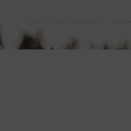
home
news
fotografie
websei