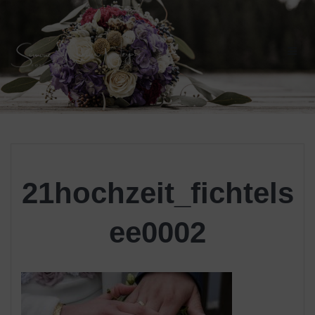
Skip
to
content
21hochzeit_fichtels
ee0002