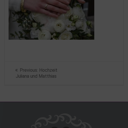
Beitragsnavigation
Previous
Previous:
Hochzeit
post:
Juliana und Matthias