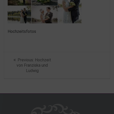
Hochzeitsfotos
Beitragsnavigation
Previous
Previous:
Hochzeit
post:
von Franziska und
Ludwig