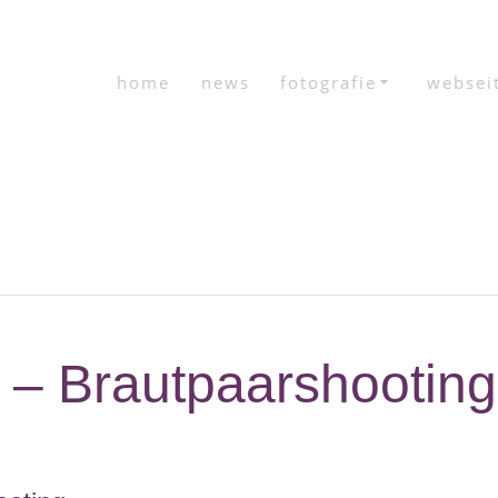
home
news
fotografie
websei
 – Brautpaarshooting