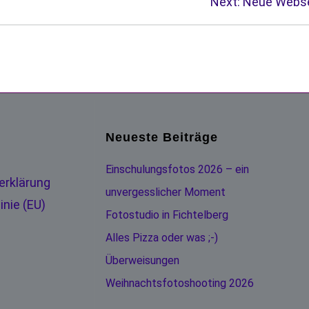
Next:
Neue Websei
Neueste Beiträge
Einschulungsfotos 2026 – ein
erklärung
unvergesslicher Moment
inie (EU)
Fotostudio in Fichtelberg
Alles Pizza oder was ;-)
Überweisungen
Weihnachtsfotoshooting 2026