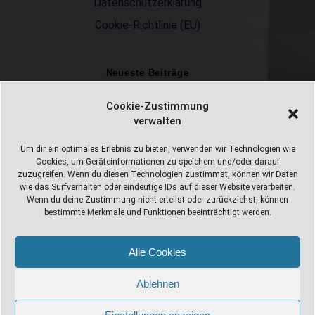
Datenschutzerklärung
Cookie-Richtlinie (EU)
Neueste Beiträge
Einschulungsfotos 2026 – ein unvergesslicher Moment
Cookie-Zustimmung
verwalten
Fotostudio in Fichtelberg
Alles Pizza oder was ;-)
Um dir ein optimales Erlebnis zu bieten, verwenden wir Technologien wie
Cookies, um Geräteinformationen zu speichern und/oder darauf
Überweisungen
zuzugreifen. Wenn du diesen Technologien zustimmst, können wir Daten
wie das Surfverhalten oder eindeutige IDs auf dieser Website verarbeiten.
Weihnachtsfotoshooting 2026
Wenn du deine Zustimmung nicht erteilst oder zurückziehst, können
bestimmte Merkmale und Funktionen beeinträchtigt werden.
Alle Cookies
Web Design Stube 95686 Fichtelberg
Bayreuther Straße 10
Ablehnen
info@webdesign-stube.de