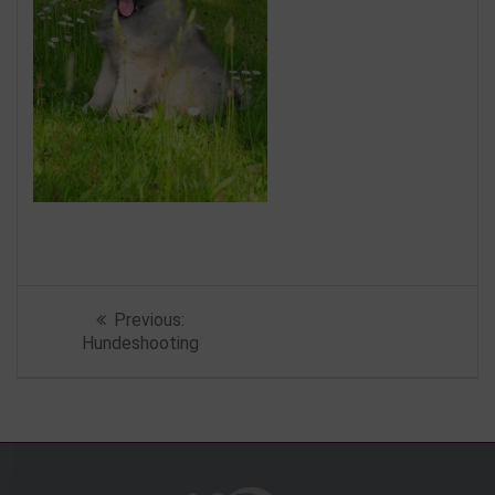
Beitragsnavigation
Previous
Previous:
post:
Hundeshooting