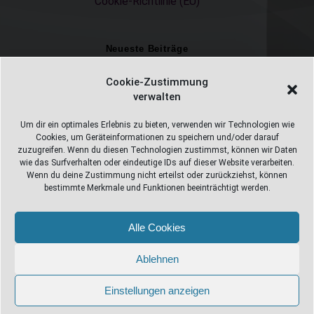
Cookie-Richtlinie (EU)
Neueste Beiträge
Einschulungsfotos 2026 – ein unvergesslicher Moment
Cookie-Zustimmung
verwalten
Fotostudio in Fichtelberg
Alles Pizza oder was ;-)
Um dir ein optimales Erlebnis zu bieten, verwenden wir Technologien wie
Cookies, um Geräteinformationen zu speichern und/oder darauf
Überweisungen
zuzugreifen. Wenn du diesen Technologien zustimmst, können wir Daten
wie das Surfverhalten oder eindeutige IDs auf dieser Website verarbeiten.
Weihnachtsfotoshooting 2026
Wenn du deine Zustimmung nicht erteilst oder zurückziehst, können
bestimmte Merkmale und Funktionen beeinträchtigt werden.
Alle Cookies
Web Design Stube 95686 Fichtelberg
Bayreuther Straße 10
Ablehnen
info@webdesign-stube.de
Einstellungen anzeigen