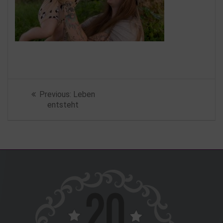
Beitragsnavigation
Previous
Previous:
Leben
post:
entsteht