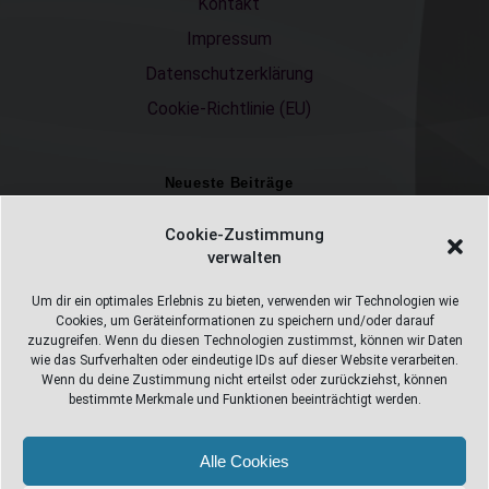
Kontakt
Impressum
Datenschutzerklärung
Cookie-Richtlinie (EU)
Neueste Beiträge
Einschulungsfotos 2026 – ein unvergesslicher Moment
Cookie-Zustimmung
verwalten
Fotostudio in Fichtelberg
Alles Pizza oder was ;-)
Um dir ein optimales Erlebnis zu bieten, verwenden wir Technologien wie
Cookies, um Geräteinformationen zu speichern und/oder darauf
Überweisungen
zuzugreifen. Wenn du diesen Technologien zustimmst, können wir Daten
wie das Surfverhalten oder eindeutige IDs auf dieser Website verarbeiten.
Weihnachtsfotoshooting 2026
Wenn du deine Zustimmung nicht erteilst oder zurückziehst, können
bestimmte Merkmale und Funktionen beeinträchtigt werden.
Alle Cookies
Web Design Stube 95686 Fichtelberg