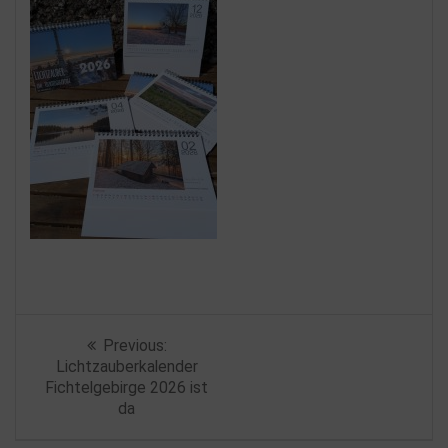
Beitragsnavigation
Previous
Previous:
post:
Lichtzauberkalender
Fichtelgebirge 2026 ist
da