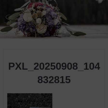
Skip
to
content
PXL_20250908_104
832815