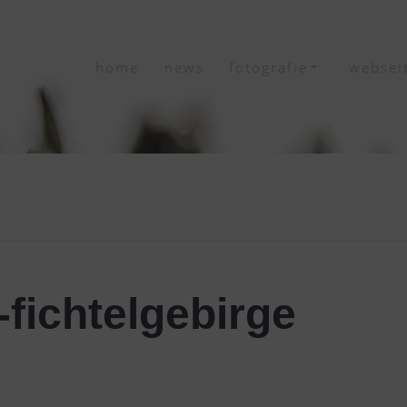
home
news
fotografie
websei
fichtelgebirge