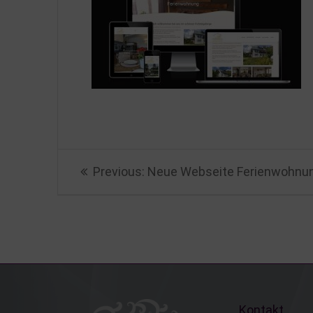
Beitragsnavigation
Previous
Previous:
Neue Webseite Ferienwohnung
post:
Kontakt