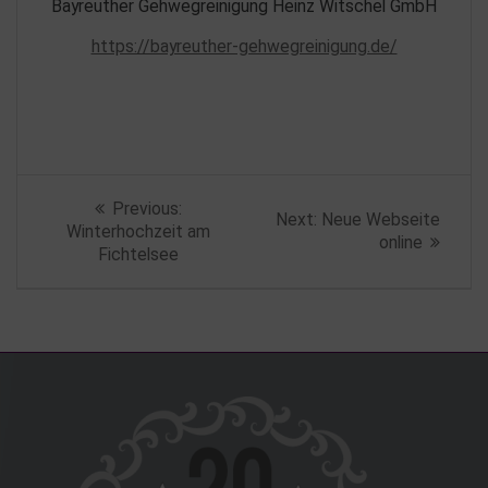
Bayreuther Gehwegreinigung Heinz Witschel GmbH
https://bayreuther-gehwegreinigung.de/
Beitragsnavigation
Previous
Previous:
Next
Next:
Neue Webseite
post:
Winterhochzeit am
post:
online
Fichtelsee