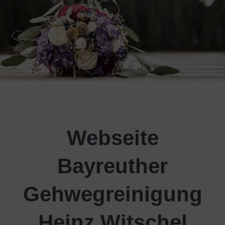
Skip
to
content
Webseite
Bayreuther
Gehwegreinigung
Heinz Witschel