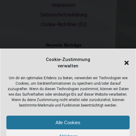
Impressum
Datenschutzerklärung
Cookie-Richtlinie (EU)
Neueste Beiträge
Einschulungsfotos 2026 – ein unvergesslicher Moment
Cookie-Zustimmung
verwalten
Fotostudio in Fichtelberg
Alles Pizza oder was ;-)
Um dir ein optimales Erlebnis zu bieten, verwenden wir Technologien wie
Cookies, um Geräteinformationen zu speichern und/oder darauf
Überweisungen
zuzugreifen. Wenn du diesen Technologien zustimmst, können wir Daten
wie das Surfverhalten oder eindeutige IDs auf dieser Website verarbeiten.
Weihnachtsfotoshooting 2026
Wenn du deine Zustimmung nicht erteilst oder zurückziehst, können
bestimmte Merkmale und Funktionen beeinträchtigt werden.
Alle Cookies
Web Design Stube 95686 Fichtelberg
Bayreuther Straße 10