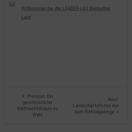
Willkommen bei der LEADER-LAG Bayreuther
Land
Beitragsnavigation
Previous
Previous:
Ein
Next
Next:
post:
geschmückter
post:
Landschaftsfotos aus
Weihnachtsbaum im
dem Fichtelgebirge
Wald