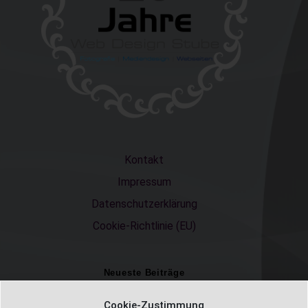
Kontakt
Impressum
Datenschutzerklärung
Cookie-Richtlinie (EU)
Neueste Beiträge
Einschulungsfotos 2026 – ein unvergesslicher Moment
Cookie-Zustimmung