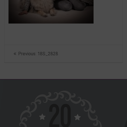
Beitragsnavigation
Previous
Previous:
18S_2828
post: