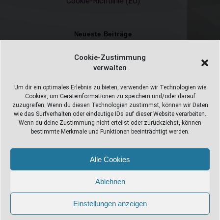
Cookie-Richtlinie (EU)
Neueste Beiträge
Einschulungsfotos 2026 – ein unvergesslicher Moment
Cookie-Zustimmung
verwalten
Fotostudio in Fichtelberg
Alles Pizza oder was ;-)
Um dir ein optimales Erlebnis zu bieten, verwenden wir Technologien wie
Cookies, um Geräteinformationen zu speichern und/oder darauf
Überweisungen
zuzugreifen. Wenn du diesen Technologien zustimmst, können wir Daten
wie das Surfverhalten oder eindeutige IDs auf dieser Website verarbeiten.
Weihnachtsfotoshooting 2026
Wenn du deine Zustimmung nicht erteilst oder zurückziehst, können
bestimmte Merkmale und Funktionen beeinträchtigt werden.
Alle Cookies
Web Design Stube 95686 Fichtelberg
Bayreuther Straße 10
Ablehnen
info@webdesign-stube.de
Einstellungen anzeigen