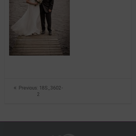
Beitragsnavigation
Previous
Previous:
18S_3602-
post:
2