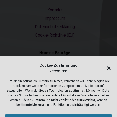
Kontakt
Impressum
Datenschutzerklärung
Cookie-Richtlinie (EU)
Neueste Beiträge
Einschulungsfotos 2026 – ein unvergesslicher Moment
Cookie-Zustimmung
verwalten
Fotostudio in Fichtelberg
Alles Pizza oder was ;-)
Um dir ein optimales Erlebnis zu bieten, verwenden wir Technologien wie
Cookies, um Geräteinformationen zu speichern und/oder darauf
Überweisungen
zuzugreifen. Wenn du diesen Technologien zustimmst, können wir Daten
wie das Surfverhalten oder eindeutige IDs auf dieser Website verarbeiten.
Weihnachtsfotoshooting 2026
Wenn du deine Zustimmung nicht erteilst oder zurückziehst, können
bestimmte Merkmale und Funktionen beeinträchtigt werden.