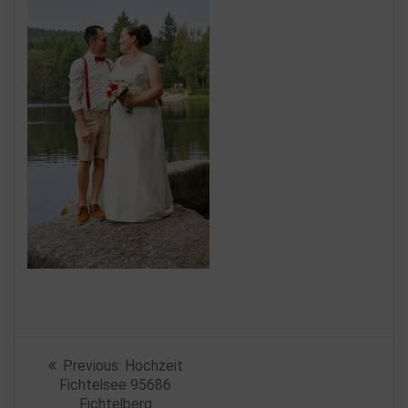
Beitragsnavigation
Previous
Previous:
Hochzeit
post:
Fichtelsee 95686
Fichtelberg