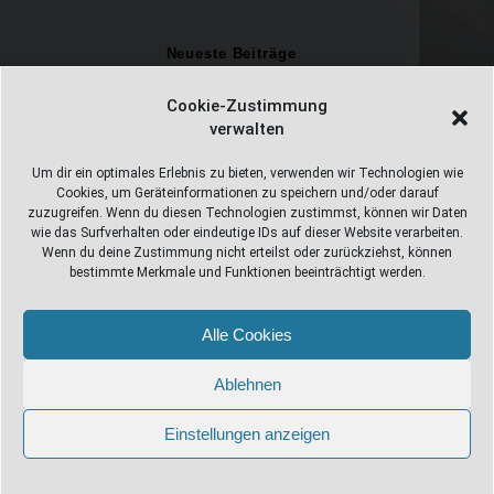
Neueste Beiträge
Einschulungsfotos 2026 – ein unvergesslicher Moment
Cookie-Zustimmung
verwalten
Fotostudio in Fichtelberg
Alles Pizza oder was ;-)
Um dir ein optimales Erlebnis zu bieten, verwenden wir Technologien wie
Cookies, um Geräteinformationen zu speichern und/oder darauf
Überweisungen
zuzugreifen. Wenn du diesen Technologien zustimmst, können wir Daten
wie das Surfverhalten oder eindeutige IDs auf dieser Website verarbeiten.
Weihnachtsfotoshooting 2026
Wenn du deine Zustimmung nicht erteilst oder zurückziehst, können
bestimmte Merkmale und Funktionen beeinträchtigt werden.
Alle Cookies
Web Design Stube 95686 Fichtelberg
Bayreuther Straße 10
Ablehnen
info@webdesign-stube.de
Einstellungen anzeigen