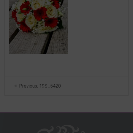
Beitragsnavigation
Previous
Previous:
19S_5420
post: