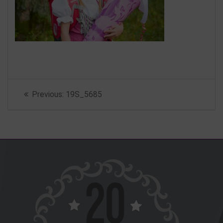
Beitragsnavigation
Previous
Previous:
19S_5685
post: