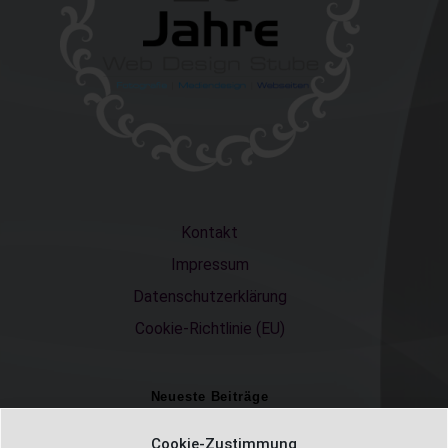
Kontakt
Impressum
Datenschutzerklärung
Cookie-Richtlinie (EU)
Neueste Beiträge
Einschulungsfotos 2026 – ein unvergesslicher Moment
Cookie-Zustimmung