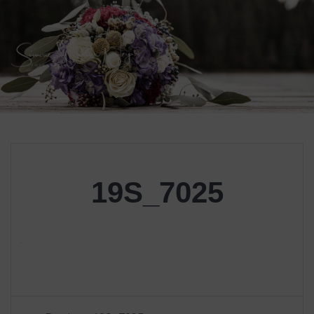
Skip
to
content
19S_7025
Beitragsnavigation