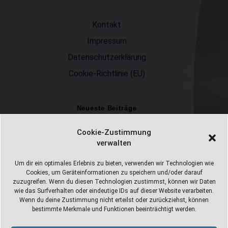
Kontakt
Impressum
Datenschutzerklärung
Cookie-Richtlinie (EU)
Neueste Beiträge
Einschulungsfotos 2026 – ein unvergesslicher Moment
Cookie-Zustimmung
verwalten
Fotostudio in Fichtelberg
Alles Pizza oder was ;-)
Um dir ein optimales Erlebnis zu bieten, verwenden wir Technologien wie
Cookies, um Geräteinformationen zu speichern und/oder darauf
Überweisungen
zuzugreifen. Wenn du diesen Technologien zustimmst, können wir Daten
wie das Surfverhalten oder eindeutige IDs auf dieser Website verarbeiten.
Weihnachtsfotoshooting 2026
Wenn du deine Zustimmung nicht erteilst oder zurückziehst, können
bestimmte Merkmale und Funktionen beeinträchtigt werden.