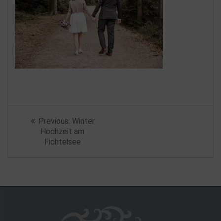
Beitragsnavigation
Previous
Previous:
Winter
post:
Hochzeit am
Fichtelsee