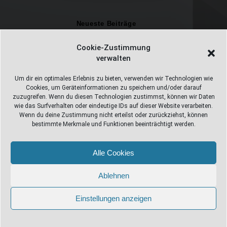
Neueste Beiträge
Einschulungsfotos 2026 – ein unvergesslicher Moment
Cookie-Zustimmung
verwalten
Fotostudio in Fichtelberg
Alles Pizza oder was ;-)
Um dir ein optimales Erlebnis zu bieten, verwenden wir Technologien wie
Cookies, um Geräteinformationen zu speichern und/oder darauf
Überweisungen
zuzugreifen. Wenn du diesen Technologien zustimmst, können wir Daten
wie das Surfverhalten oder eindeutige IDs auf dieser Website verarbeiten.
Weihnachtsfotoshooting 2026
Wenn du deine Zustimmung nicht erteilst oder zurückziehst, können
bestimmte Merkmale und Funktionen beeinträchtigt werden.
Alle Cookies
Web Design Stube 95686 Fichtelberg
Bayreuther Straße 10
Ablehnen
info@webdesign-stube.de
Einstellungen anzeigen