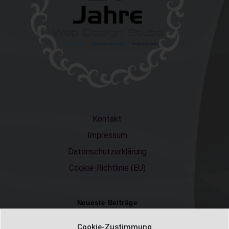
Kontakt
Impressum
Datenschutzerklärung
Cookie-Richtlinie (EU)
Neueste Beiträge
Einschulungsfotos 2026 – ein unvergesslicher Moment
Cookie-Zustimmung