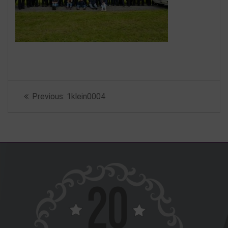
Beitragsnavigation
Previous
Previous:
1klein0004
post: