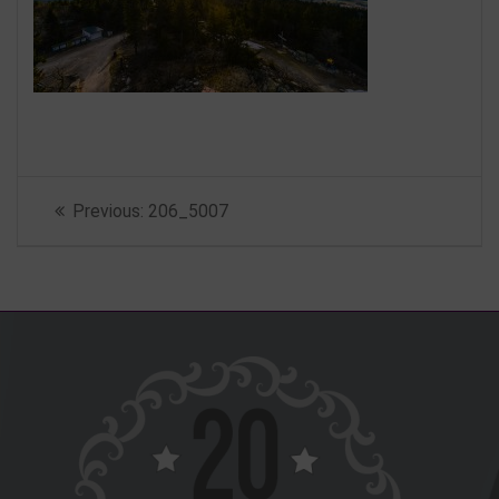
Beitragsnavigation
Previous
Previous:
206_5007
post: