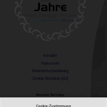
Kontakt
Impressum
Datenschutzerklärung
Cookie-Richtlinie (EU)
Neueste Beiträge
Einschulungsfotos 2026 – ein unvergesslicher Moment
Cookie-Zustimmung