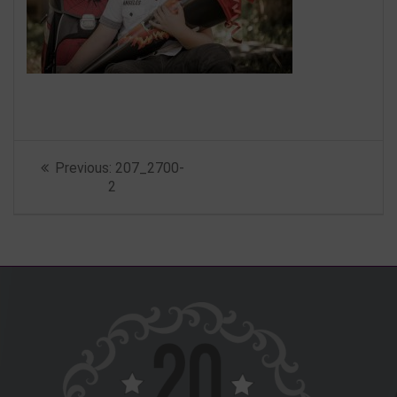
Beitragsnavigation
Previous
Previous:
207_2700-
post:
2