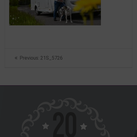
Beitragsnavigation
Previous
Previous:
21S_5726
post: