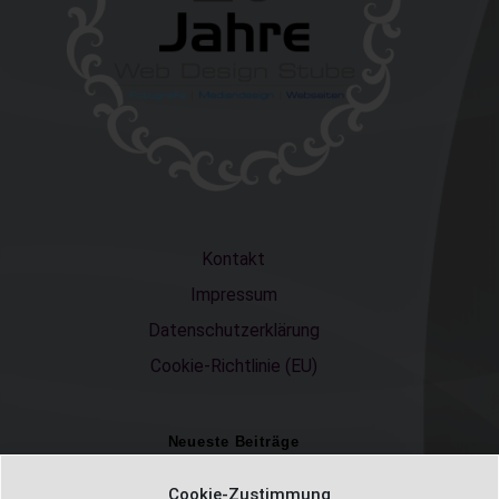
Kontakt
Impressum
Datenschutzerklärung
Cookie-Richtlinie (EU)
Neueste Beiträge
Einschulungsfotos 2026 – ein unvergesslicher Moment
Cookie-Zustimmung