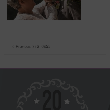
Beitragsnavigation
Previous
Previous:
23S_0855
post: