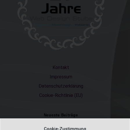
Kontakt
Impressum
Datenschutzerklärung
Cookie-Richtlinie (EU)
Neueste Beiträge
Einschulungsfotos 2026 – ein unvergesslicher Moment
Cookie-Zustimmung