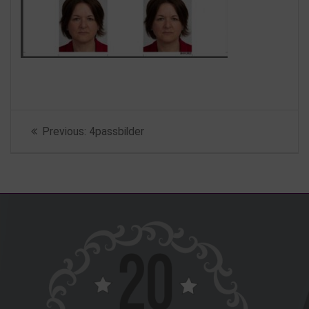
Beitragsnavigation
Previous
Previous:
4passbilder
post: