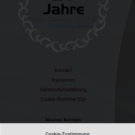
Kontakt
Impressum
Datenschutzerklärung
Cookie-Richtlinie (EU)
Neueste Beiträge
Einschulungsfotos 2026 – ein unvergesslicher Moment
Cookie-Zustimmung