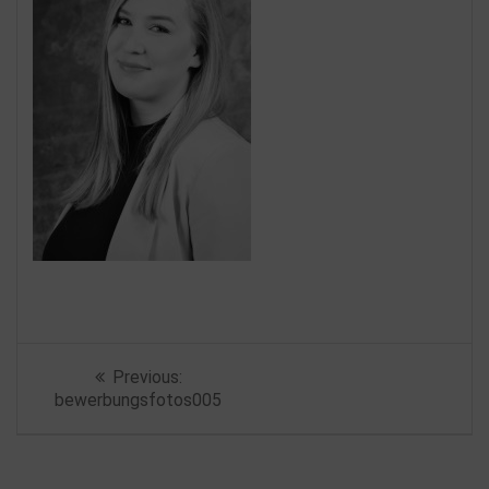
Beitragsnavigation
Previous
Previous:
post:
bewerbungsfotos005