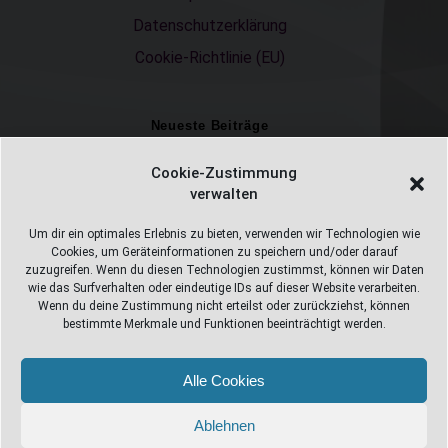
Datenschutzerklärung
Cookie-Richtlinie (EU)
Neueste Beiträge
Einschulungsfotos 2026 – ein unvergesslicher Moment
Cookie-Zustimmung
verwalten
Fotostudio in Fichtelberg
Alles Pizza oder was ;-)
Um dir ein optimales Erlebnis zu bieten, verwenden wir Technologien wie
Cookies, um Geräteinformationen zu speichern und/oder darauf
Überweisungen
zuzugreifen. Wenn du diesen Technologien zustimmst, können wir Daten
wie das Surfverhalten oder eindeutige IDs auf dieser Website verarbeiten.
Weihnachtsfotoshooting 2026
Wenn du deine Zustimmung nicht erteilst oder zurückziehst, können
bestimmte Merkmale und Funktionen beeinträchtigt werden.
Alle Cookies
Web Design Stube 95686 Fichtelberg
Bayreuther Straße 10
Ablehnen