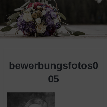
Skip
to
content
bewerbungsfotos0
05