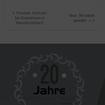
Beitragsnavigation
Previous
Previous:
Hochzeit
Next
Next:
Wir haben
post:
bei Grassemann in
post:
gewählt :-)
Warmensteinach