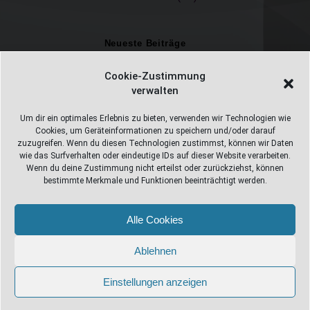
Neueste Beiträge
Einschulungsfotos 2026 – ein unvergesslicher Moment
Cookie-Zustimmung
verwalten
Fotostudio in Fichtelberg
Alles Pizza oder was ;-)
Um dir ein optimales Erlebnis zu bieten, verwenden wir Technologien wie
Cookies, um Geräteinformationen zu speichern und/oder darauf
Überweisungen
zuzugreifen. Wenn du diesen Technologien zustimmst, können wir Daten
wie das Surfverhalten oder eindeutige IDs auf dieser Website verarbeiten.
Weihnachtsfotoshooting 2026
Wenn du deine Zustimmung nicht erteilst oder zurückziehst, können
bestimmte Merkmale und Funktionen beeinträchtigt werden.
Alle Cookies
Web Design Stube 95686 Fichtelberg
Bayreuther Straße 10
Ablehnen
info@webdesign-stube.de
Einstellungen anzeigen