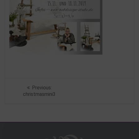
Beitragsnavigation
Previous
Previous:
post:
christmasmini3