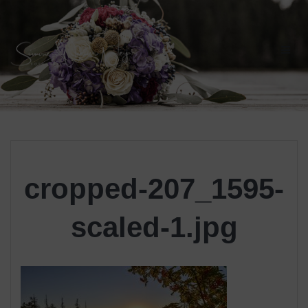
Skip
to
content
cropped-207_1595-
scaled-1.jpg