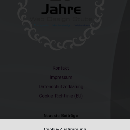
Kontakt
Impressum
Datenschutzerklärung
Cookie-Richtlinie (EU)
Neueste Beiträge
Einschulungsfotos 2026 – ein unvergesslicher Moment
Cookie-Zustimmung