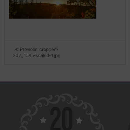
Beitragsnavigation
Previous
Previous:
cropped-
post:
207_1595-scaled-1.jpg