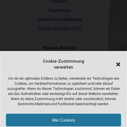
Kontakt
Impressum
Datenschutzerklärung
Cookie-Richtlinie (EU)
Neueste Beiträge
Einschulungsfotos 2026 – ein unvergesslicher Moment
Cookie-Zustimmung
verwalten
Fotostudio in Fichtelberg
Alles Pizza oder was ;-)
Um dir ein optimales Erlebnis zu bieten, verwenden wir Technologien wie
Cookies, um Geräteinformationen zu speichern und/oder darauf
Überweisungen
zuzugreifen. Wenn du diesen Technologien zustimmst, können wir Daten
wie das Surfverhalten oder eindeutige IDs auf dieser Website verarbeiten.
Weihnachtsfotoshooting 2026
Wenn du deine Zustimmung nicht erteilst oder zurückziehst, können
bestimmte Merkmale und Funktionen beeinträchtigt werden.
Alle Cookies
Web Design Stube 95686 Fichtelberg