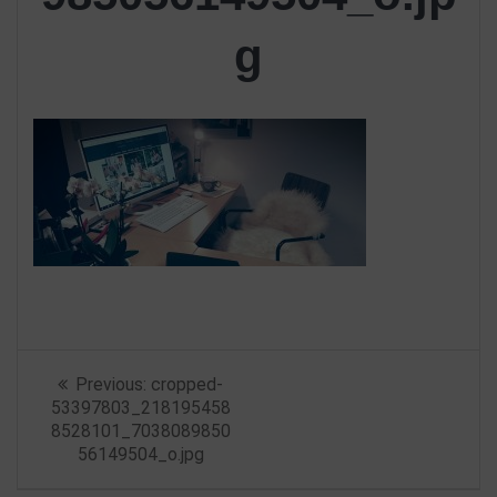
g
Beitragsnavigation
Previous
Previous:
cropped-
post:
53397803_218195458
8528101_7038089850
56149504_o.jpg