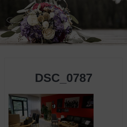
Skip
to
content
DSC_0787