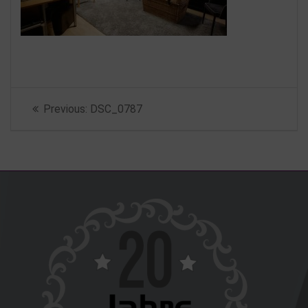
Beitragsnavigation
Previous
Previous:
DSC_0787
post: