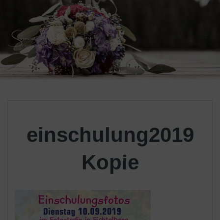
Skip
to
content
einschulung2019
Kopie