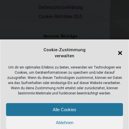
Datenschutzerklärung
Cookie-Richtlinie (EU)
Neueste Beiträge
Einschulungsfotos 2026 – ein unvergesslicher Moment
Cookie-Zustimmung
verwalten
Fotostudio in Fichtelberg
Alles Pizza oder was ;-)
Um dir ein optimales Erlebnis zu bieten, verwenden wir Technologien wie
Cookies, um Geräteinformationen zu speichern und/oder darauf
Überweisungen
zuzugreifen. Wenn du diesen Technologien zustimmst, können wir Daten
wie das Surfverhalten oder eindeutige IDs auf dieser Website verarbeiten.
Weihnachtsfotoshooting 2026
Wenn du deine Zustimmung nicht erteilst oder zurückziehst, können
bestimmte Merkmale und Funktionen beeinträchtigt werden.
Alle Cookies
Web Design Stube 95686 Fichtelberg
Bayreuther Straße 10
Ablehnen