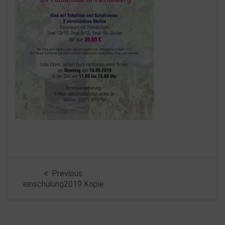
Beitragsnavigation
Previous
Previous:
post:
einschulung2019 Kopie