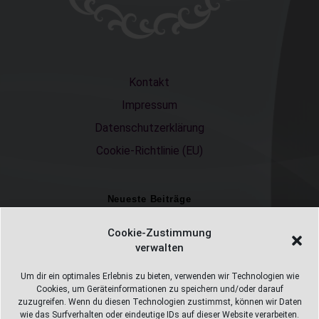
Kontakt
Impressum
Datenschutzerklärung
Cookie-Richtlinie (EU)
Neueste Beiträge
Einschulungsfotos 2026 – ein unvergesslicher Moment
Cookie-Zustimmung
verwalten
Fotostudio in Fichtelberg
Alles Pizza oder was ;-)
Um dir ein optimales Erlebnis zu bieten, verwenden wir Technologien wie
Cookies, um Geräteinformationen zu speichern und/oder darauf
Überweisungen
zuzugreifen. Wenn du diesen Technologien zustimmst, können wir Daten
wie das Surfverhalten oder eindeutige IDs auf dieser Website verarbeiten.