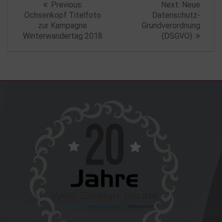
Previous
Next
Previous:
Next:
Neue
post:
post:
Ochsenkopf Titelfoto
Datenschutz-
zur Kampagne
Grundverordnung
Winterwandertag 2018
(DSGVO)