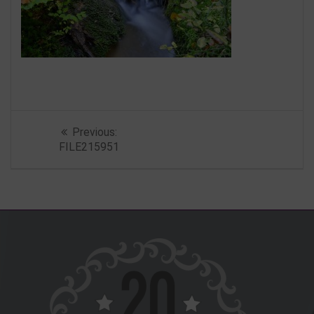
Beitragsnavigation
Previous
Previous:
post:
FILE215951