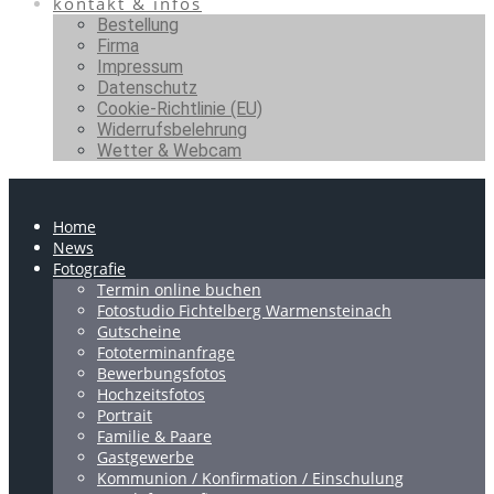
kontakt & infos
Bestellung
Firma
Impressum
Datenschutz
Cookie-Richtlinie (EU)
Widerrufsbelehrung
Wetter & Webcam
Home
News
Fotografie
Termin online buchen
Fotostudio Fichtelberg Warmensteinach
Gutscheine
Fototerminanfrage
Bewerbungsfotos
Hochzeitsfotos
Portrait
Familie & Paare
Gastgewerbe
Kommunion / Konfirmation / Einschulung