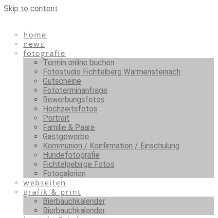
Skip to content
home
news
fotografie
Termin online buchen
Fotostudio Fichtelberg Warmensteinach
Gutscheine
Fototerminanfrage
Bewerbungsfotos
Hochzeitsfotos
Portrait
Familie & Paare
Gastgewerbe
Kommunion / Konfirmation / Einschulung
Hundefotografie
Fichtelgebirge Fotos
Fotogalerien
webseiten
grafik & print
Bierbauchkalender
Bierbauchkalender