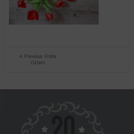
Beitragsnavigation
Previous
Previous:
Frohe
post:
Ostern