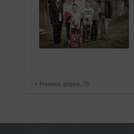
Beitragsnavigation
Previous
Previous:
gruppe_10
post: