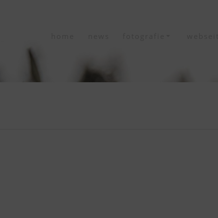
home
news
fotografie
websei