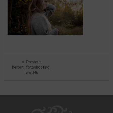
Beitragsnavigation
Previous
Previous:
post:
herbst_fotoshooting_
wald46