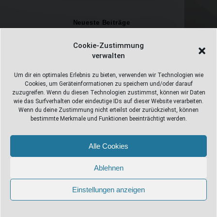
Neueste Beiträge
Einschulungsfotos 2026 – ein unvergesslicher Moment
Cookie-Zustimmung
verwalten
Fotostudio in Fichtelberg
Alles Pizza oder was ;-)
Um dir ein optimales Erlebnis zu bieten, verwenden wir Technologien wie
Cookies, um Geräteinformationen zu speichern und/oder darauf
Überweisungen
zuzugreifen. Wenn du diesen Technologien zustimmst, können wir Daten
wie das Surfverhalten oder eindeutige IDs auf dieser Website verarbeiten.
Weihnachtsfotoshooting 2026
Wenn du deine Zustimmung nicht erteilst oder zurückziehst, können
bestimmte Merkmale und Funktionen beeinträchtigt werden.
Alle Cookies
Web Design Stube 95686 Fichtelberg
Bayreuther Straße 10
Ablehnen
info@webdesign-stube.de
Einstellungen anzeigen