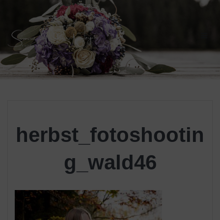
Skip
to
content
herbst_fotoshootin
g_wald46