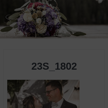
Skip
to
content
23S_1802