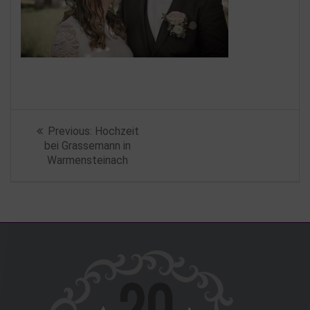
Beitragsnavigation
Previous
Previous:
Hochzeit
post:
bei Grassemann in
Warmensteinach