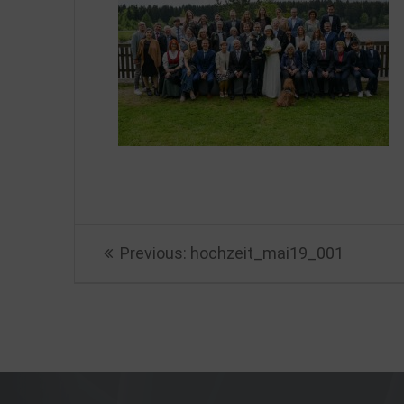
Beitragsnavigation
Previous
Previous:
hochzeit_mai19_001
post: