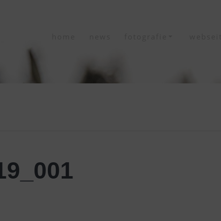
home
news
fotografie
websei
19_001