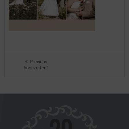
Beitragsnavigation
Previous
Previous:
post:
hochzeiten1