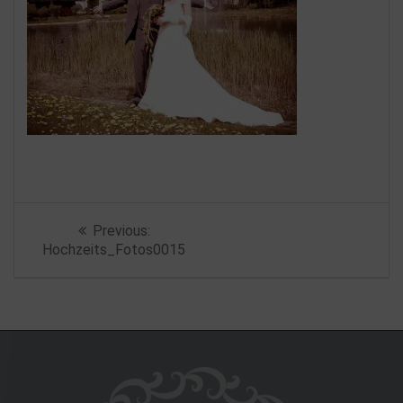
Beitragsnavigation
Previous
Previous:
post:
Hochzeits_Fotos0015