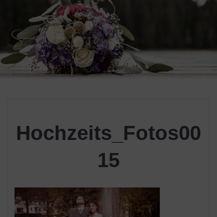
Skip
to
content
Hochzeits_Fotos00
15