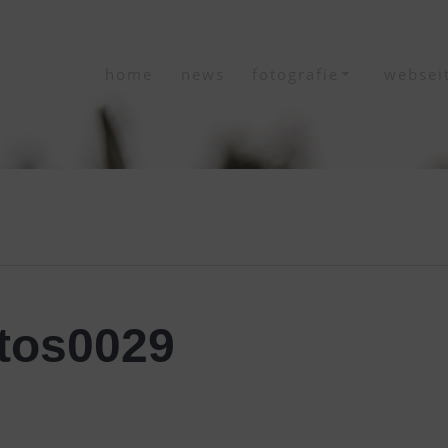
home
news
fotografie
websei
tos0029