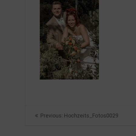
Beitragsnavigation
Previous
Previous:
Hochzeits_Fotos0029
post: