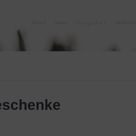
home
news
fotografie
websei
eschenke