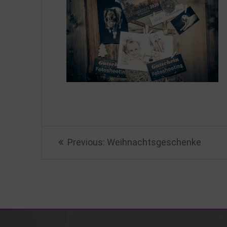
Beitragsnavigation
Previous
Previous:
Weihnachtsgeschenke
post: