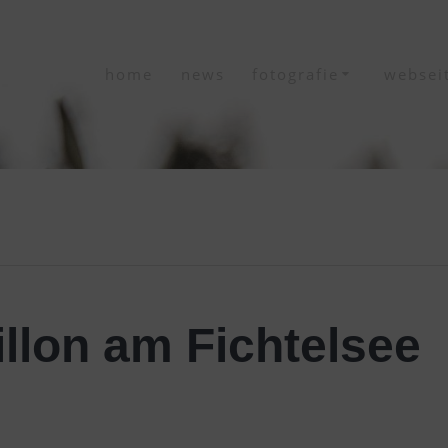
home
news
fotografie
websei
llon am Fichtelsee