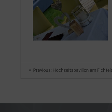
Beitragsnavigation
Previous
Previous:
Hochzeitspavillon am Fichtel
post: