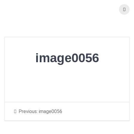
Skip
to
content
image0056
Beitragsnavigation
Previous
Previous:
image0056
post: