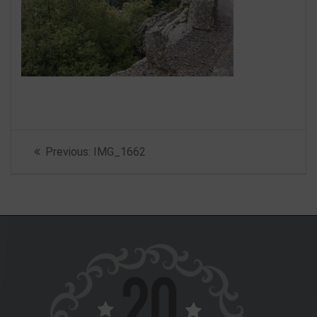
Beitragsnavigation
Previous
Previous:
IMG_1662
post: